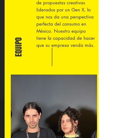
de propuestas creativas
liderados por un Gen X, lo
que nos da una perspectiva
perfecta del consumo en
México. Nuestro equipo
tiene la capacidad de hacer
EQUIPO
que su empresa venda más.