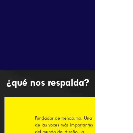
CLÍODINAMICS
Vemos el pasado para entender el
origen de las cosas en nuestro
acontecer y con eso extrapolar para
pronosticar los valores del futuro.
Clíodinamics es una herramienta que
permite hacer análisis en el marco de
previsión de futuros.
¿qué nos respalda?
Fundador de trendo.mx. Una
de las voces más importantes
del mundo del diseño, la