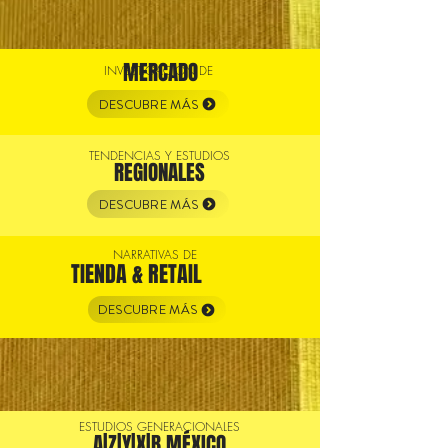
mos
MERCADO
INVESTIGACIÓN DE
DESCUBRE MÁS
TENDENCIAS Y ESTUDIOS
REGIONALES
?
DESCUBRE MÁS
NARRATIVAS DE
TIENDA & RETAIL
DESCUBRE MÁS
nuestros
servicios
ESTUDIOS GENERACIONALES
A|Z|Y|X|B MÉXICO