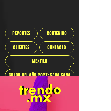
REPORTES
CONTENIDO
CLIENTES
CONTACTO
MEXTILO
COLOR DEL AÑO 2027: SANA SANA
Iniciar sesión
El
futuro
del
consumo
en
México