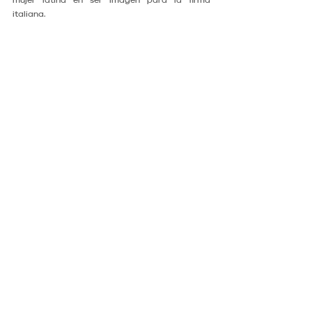
mujer latina en ser imagen para la firma 
italiana.