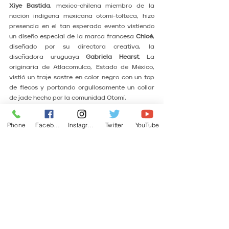
Xiye Bastida
, mexico-chilena miembro de la 
nación indígena mexicana otomí-tolteca, hizo 
presencia en el tan esperado evento vistiendo 
un diseño especial de la marca francesa 
Chloé
, 
diseñado por su directora creativa, la 
diseñadora uruguaya
 Gabriela Hearst
. La 
originaria de Atlacomulco, Estado de México, 
vistió un traje sastre en color negro con un top 
de flecos y portando orgullosamente un collar 
de jade hecho por la comunidad Otomí.
De acuerdo a las publicaciones de la directora 
Phone
Facebook
Instagram
Twitter
YouTube
creativa de 
Chloé, Gabriela Hearst
 y la 
comediante 
Amy Schumer
, también portaron 
joyería Otomí creada por la familia de la 
activista, que les prestó para el icónico evento, 
utilizando un collar y un brazalete cada una.