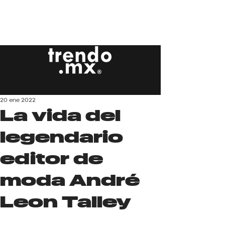
20 ene 2022
La vida del
legendario
editor de
moda André
Leon Talley