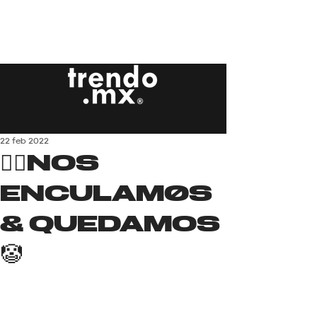
22 feb 2022
❤️‍🔥NOS
ENCULAMØS
& QUEDAMOS
🤡