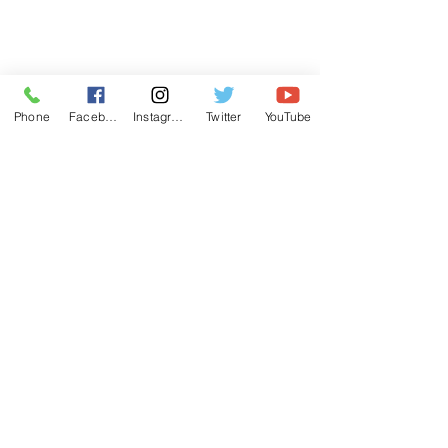
Phone
Facebook
Instagram
Twitter
YouTube
Dirección
, 
Fotografía
 e I
luminación
 Juan Fausto 
(
@jnfst000
)
Maquillaje
 Juan Fausto (@
jfaustomua
) & 
Florence Castles (
@florencastles
)
Diseño de maquillaje
 Seven (
@aneurcyst
)
Peinado 
Florence Castles (
@florencastles
)
Modelxs 
América Garduza (
@americcccccccar
) 
Danilo Bonifant (
@bonifxnt
)