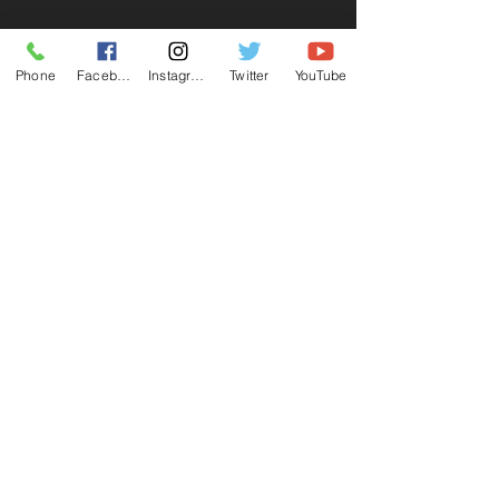
Phone
Facebook
Instagram
Twitter
YouTube
Córdoba 69-A,
Roma Norte, Cuauhtémoc
CDMX 06700
55 655 363 33
|
edgar@trendo.mx
¡Suscríbete a nuestro newsletter!
Unirse
Aviso de privacidad