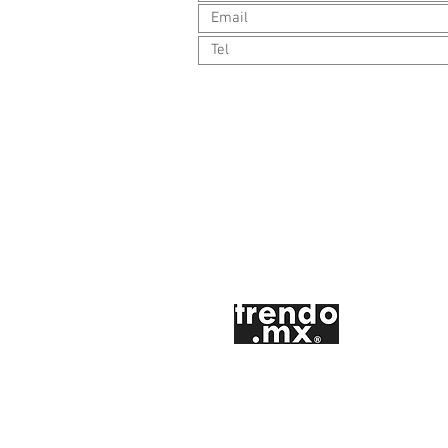
Córdoba 69-A,
Roma Norte, Cuauhtémoc
CDMX 06700