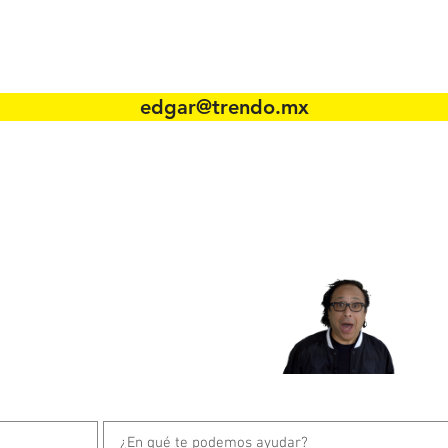
contacto
edgar@trendo.mx