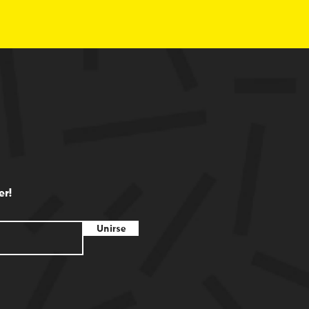
er!
Unirse