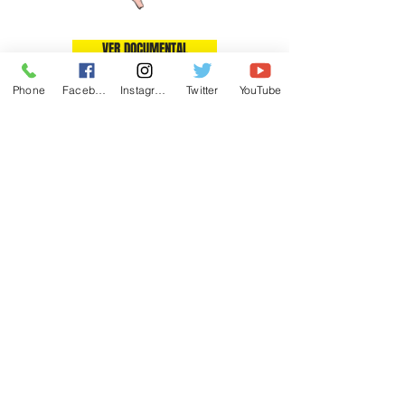
VER DOCUMENTAL
Phone
Facebook
Instagram
Twitter
YouTube
Córdoba 69-A,
Roma Norte, Cuauhtémoc
CDMX 06700
55 655 363 33
|
edgar@trendo.mx