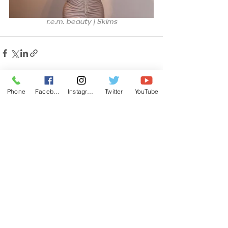
r.e.m. beauty | Skims
Ver todo
Phone
Facebook
Instagram
Twitter
YouTube
Entradas recientes