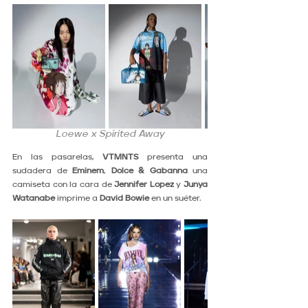
Loewe x Spirited Away
En las pasarelas, 
VTMNTS
 presenta una 
sudadera de 
Eminem
, 
Dolce & Gabanna
 una 
camiseta con la cara de 
Jennifer Lopez
 y 
Junya 
Watanabe
 imprime a 
David Bowie
 en un suéter.