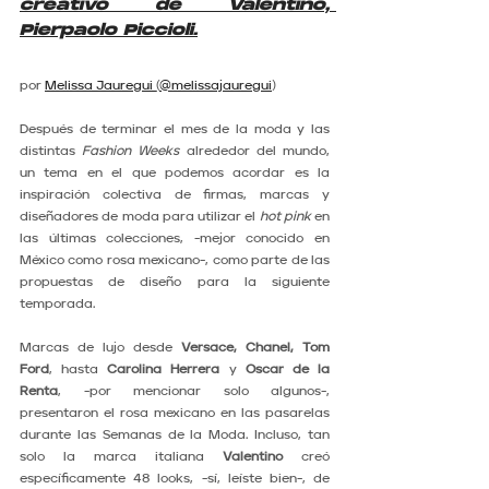
creativo de Valentino, 
Pierpaolo Piccioli.
por 
Melissa Jauregui 
(
@melissajauregui
)
Después de terminar el mes de la moda y las 
distintas 
Fashion Weeks
 alrededor del mundo, 
un tema en el que podemos acordar es la 
inspiración colectiva de firmas, marcas y 
diseñadores de moda para utilizar el 
hot pink
 en 
las últimas colecciones, -mejor conocido en 
México como rosa mexicano-, como parte de las 
propuestas de diseño para la siguiente 
temporada.
Marcas de lujo desde 
Versace, Chanel, Tom 
Ford
, hasta 
Carolina Herrera
 y 
Oscar de la 
Renta
, -por mencionar solo algunos-, 
presentaron el rosa mexicano en las pasarelas 
durante las Semanas de la Moda. Incluso, tan 
solo la marca italiana 
Valentino 
creó 
específicamente 48 looks, -sí, leíste bien-, de 