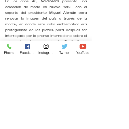
En los años 40, 
Valdiosera
 presentó una 
colección de moda en Nueva York, -con el 
soporte del presidente 
Miguel Alemán
 para 
renovar la imagen del país a través de la 
moda-, en donde este color emblemático era 
protagonista de las piezas, para después ser 
interrogado por la prensa internacional sobre el 
origen del color predominante. El diseñador 
respondió que el tono era característico de la 
Phone
Facebook
Instagram
Twitter
YouTube
cultura mexicana, por su presencia en distintos 
objetos y prendas. Ante esto, un periodista le 
contestó: 
"So it´s Mexican Pink"
 y el resto es 
historia.
Ver todo
Entradas recientes