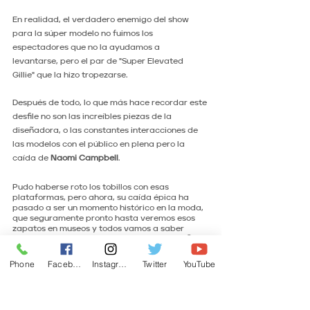
En realidad, el verdadero enemigo del show 
para la súper modelo no fuimos los 
espectadores que no la ayudamos a 
levantarse, pero el par de "Super Elevated 
Gillie" que la hizo tropezarse.
Después de todo, lo que más hace recordar este 
desfile no son las increíbles piezas de la 
diseñadora, o las constantes interacciones de 
las modelos con el público en plena pero la 
caída de 
Naomi Campbell
.
Pudo haberse roto los tobillos con esas 
plataformas, pero ahora, su caída épica ha 
pasado a ser un momento histórico en la moda, 
que seguramente pronto hasta veremos esos 
zapatos en museos y todos vamos a saber 
perfectamente los antecedentes de estos. 
😉
Phone
Facebook
Instagram
Twitter
YouTube