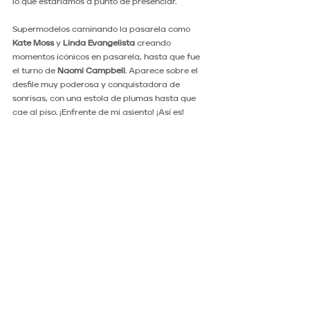
lo que estaríamos a punto de presenciar.
Supermodelos caminando la pasarela como 
Kate Moss
 y
 Linda Evangelista
 creando 
momentos icónicos en pasarela, hasta que fue 
el turno de 
Naomi Campbell
. Aparece sobre el 
desfile muy poderosa y conquistadora de 
sonrisas, con una estola de plumas hasta que 
cae al piso. ¡Enfrente de mi asiento! ¡Así es!