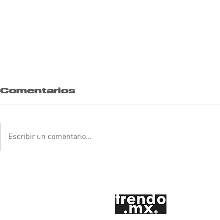
Comentarios
Escribir un comentario...
Regalos para
Tenden
cuando no sabes
Vampir
qué regalar 🎁😫
Afiland
🧛🏻🩸