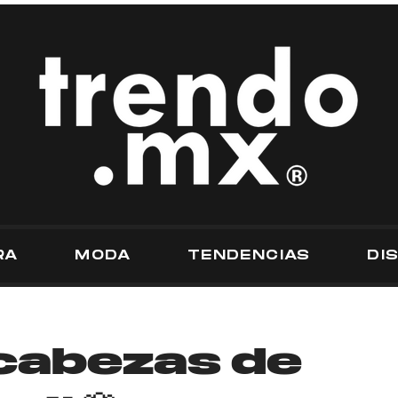
RA
MODA
TENDENCIAS
DI
cabezas de