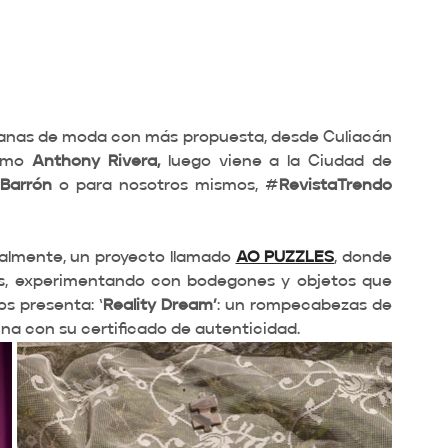
canas de moda con más propuesta, desde Culiacán 
omo 
Anthony Rivera,
 luego viene a la Ciudad de 
 Barrón
 o para nosotros mismos, #
RevistaTrendo
ralmente, un proyecto llamado 
AO PUZZLES
, donde 
s, experimentando con bodegones y objetos que 
s presenta: ‘
Reality Dream’
: un rompecabezas de 
na con su certificado de autenticidad. 