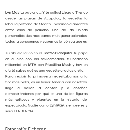
Lyn May
 tu patrona… ¡Y te callas! Llega a Trendo 
desde las playas de Acapulco, la vedette, la 
loba, la patrona de México… posando diamantes 
entre osos de peluche, una de las únicas 
personalidades mexicanas multigeneracionales, 
todos la conocemos y sabemos lo icónica que es. 
Tu abuelo la vio en el 
Teatro Blanquita
, tu papá 
en el cine con las sexicomedias, tu hermano 
millennial en 
MTV
 con 
Plastilina Mosh
 y hoy en 
día tú sabes qué es una vedette gracias a ella.
Para recibir la primavera necesitábamos a la 
flor más bella, es un honor tenerla con nosotrxs, 
llegó a bailar, a cantar y a enseñar, 
demostrándonos por qué es una de las figuras 
más exitosas y vigentes en la historia del 
espectáculo. Nadie como 
Lyn May
, siempre es y 
será TENDENCIA. 
Fotografía: 
Ficheraz