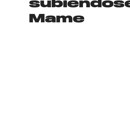
subiéndose 
Mame