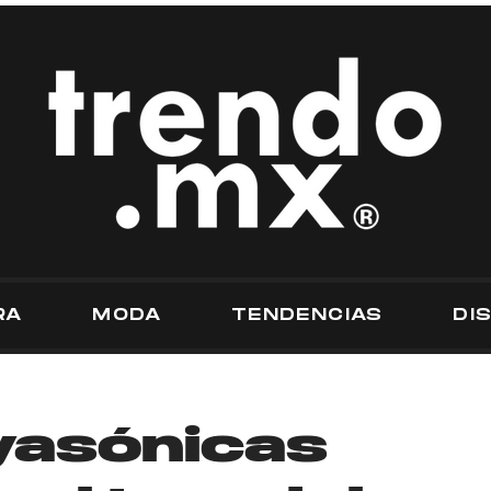
RA
MODA
TENDENCIAS
DI
yasónicas