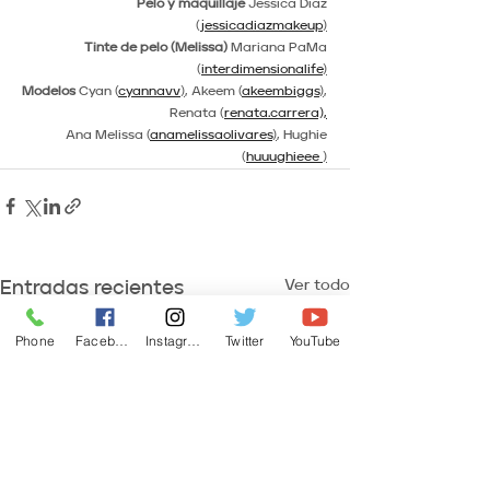
Pelo y maquillaje
 Jessica Diaz 
(
jessicadiazmakeup
)
Tinte de pelo (Melissa)
 Mariana PaMa 
(
interdimensionalife
)
Modelos
 Cyan (
cyannavv
)
, Akeem (
akeembiggs
)
, 
Renata (
renata.carrera),
Ana Melissa (
anamelissaolivares
)
, Hughie 
(
huuughieee 
)
Ver todo
Entradas recientes
Phone
Facebook
Instagram
Twitter
YouTube