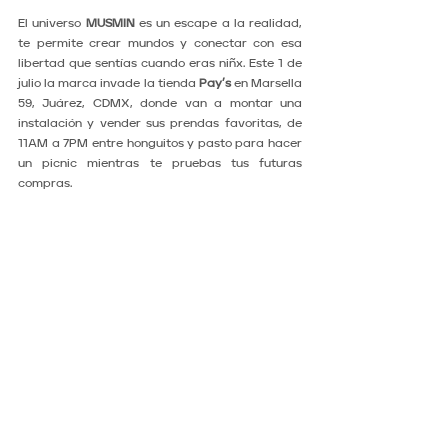
El universo 
MUSMIN
 es un escape a la realidad, 
te permite crear mundos y conectar con esa 
libertad que sentías cuando eras niñx. Este 1 de 
julio la marca invade la tienda 
Pay’s
 en Marsella 
59, Juárez, CDMX, donde van a montar una 
instalación y vender sus prendas favoritas, de 
11AM a 7PM entre honguitos y pasto para hacer 
un picnic mientras te pruebas tus futuras 
compras. 