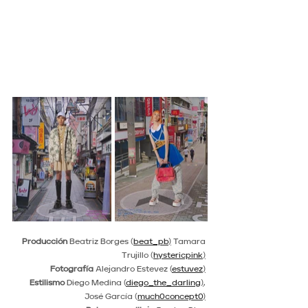
Producción
 Beatriz Borges (
beat_pb
)
 Tamara 
Trujillo (
hystericpink
)
Fotografía
 Alejandro Estevez (
estuvez
)
Estilismo
 Diego Medina (
diego_the_darling
)
, 
José García (
much0concept0
)