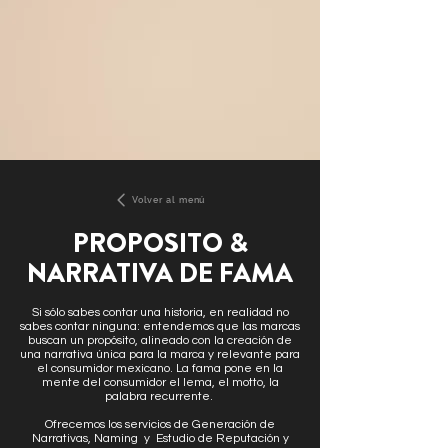
Volver al menú
PROPOSITO &
NARRATIVA DE FAMA
Si sólo sabes contar una historia, en realidad no
sabes contar ninguna: entendemos que las marcas
buscan un propósito, alineado con la creación de
una narrativa única para la marca y relevante para
el consumidor mexicano. La fama pone en la
mente del consumidor el lema, el motto, la
palabra recurrente. ​
Ofrecemos los servicios de Generación de
Narrativas, Naming y Estudio de Reputación y