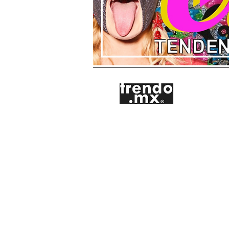
Córdoba 69-A,
Roma Norte, Cuauhtémoc
CDMX 06700
55 655 363 33 |
edgar@tr