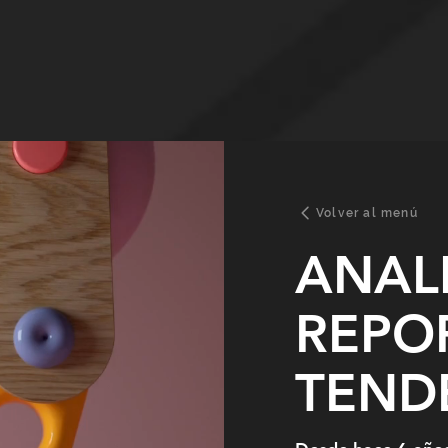
Volver al menú
ANALI
REPO
TEND