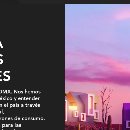
A
S
ES
CDMX. Nos hemos
México y entender
n el país a través
l,
trones de consumo.
 para las