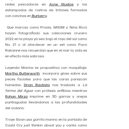
redes pescadoras en 
Acne Studios
 y los 
estampados de rostros de tritones formados 
con conchas en
 Burberry
.
 Que marcas como Prada, MSGM y Nina Ricci 
hayan fotografiado sus colecciones crucero 
2022 en la playa ya sea bajo el rayo del sol como 
No. 21 o al atardecer en un set como Paco 
Rabanne nos recuerdan que en el mar la vida es 
en efecto más sabrosa. 
Leyenda Marina es propositiva con maquillaje. 
Martha Butterworth
  incorpora gloss sobre sus 
peces faciales para que las caras parezcan 
húmedas. 
Drian Bautista
 nos traslada a 
La 
forma del Agua
 con prótesis anfibias mientras 
Rohan Mirza
 imprime en 3D garras y orejas 
puntiagudas llevándonos a las profundidades 
del océano.
Troye Sivan usa gorrito marino en la portada de 
Could Cry just thinkin about you y canta como 