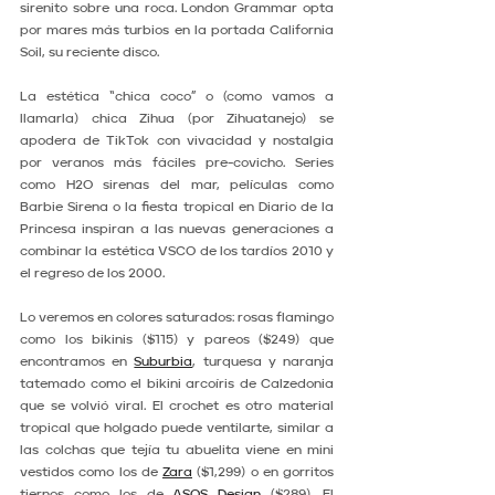
sirenito sobre una roca. London Grammar opta 
por mares más turbios en la portada California 
Soil, su reciente disco.
La estética “chica coco” o (como vamos a 
llamarla) chica Zihua (por Zihuatanejo) se 
apodera de TikTok con vivacidad y nostalgia 
por veranos más fáciles pre-covicho. Series 
como H2O sirenas del mar, películas como 
Barbie Sirena o la fiesta tropical en Diario de la 
Princesa inspiran a las nuevas generaciones a 
combinar la estética VSCO de los tardíos 2010 y 
el regreso de los 2000.
Lo veremos en colores saturados: rosas flamingo 
como los bikinis ($115) y pareos ($249) que 
encontramos en 
Suburbia
, turquesa y naranja 
tatemado como el bikini arcoíris de Calzedonia 
que se volvió viral. El crochet es otro material 
tropical que holgado puede ventilarte, similar a 
las colchas que tejía tu abuelita viene en mini 
vestidos como los de 
Zara
 ($1,299) o en gorritos 
tiernos como los de 
ASOS Design
 ($289). El 