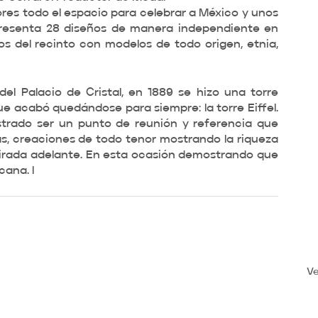
lores todo el espacio para celebrar a México y unos 
presenta 28 diseños de manera independiente en 
s del recinto con modelos de todo origen, etnia, 
del Palacio de Cristal, en 1889 se hizo una torre 
que acabó quedándose para siempre: la torre Eiffel. 
rado ser un punto de reunión y referencia que 
s, creaciones de todo tenor mostrando la riqueza 
irada adelante. En esta ocasión demostrando que 
cana. l
Ve