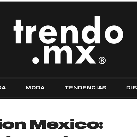
RA
MODA
TENDENCIAS
DI
ion Mexico: