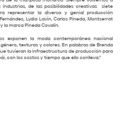
gura de la mariposa monarca ‘Siempre volvemos a 
industrias, de las posibilidades creativas  siete 
ra representar la diversa y genial producción 
rnández, Lydia Lavin, Carlos Pineda, Montserrat 
 la marca Pineda Covalín. 
dos exponen la moda contemporánea nacional 
 género, texturas y colores. En palabras de Brenda 
ue tuvieran la infraestructura de producción para 
, con los costos y tiempo que ello conlleva.” 