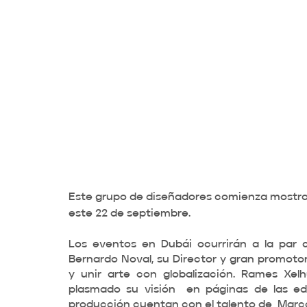
Este grupo de diseñadores comienza mostran
este 22 de septiembre. 
Los eventos en Dubái ocurrirán a la par c
Bernardo Noval, su Director y gran promotor 
y unir arte con globalización. Rames Xel
plasmado su visión  en páginas de las edi
producción cuentan con el talento de  Marco