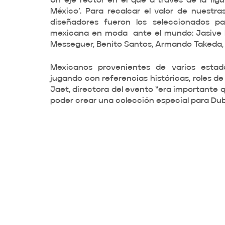
Un eje rector en el que a través de la fi
México’. Para recalcar el valor de nuestras 
diseñadores fueron los seleccionados pa
mexicana en moda  ante el mundo: Jasive Fe
Messeguer, Benito Santos, Armando Takeda, y
Mexicanos provenientes de varios esta
jugando con referencias históricas, roles de
Jaet, directora del evento “era importante q
poder crear una colección especial para Dubái