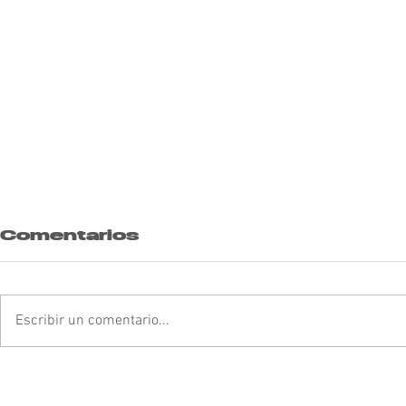
Comentarios
Escribir un comentario...
ASVOFF hace
Visual 
homenaje a la
Estuvez